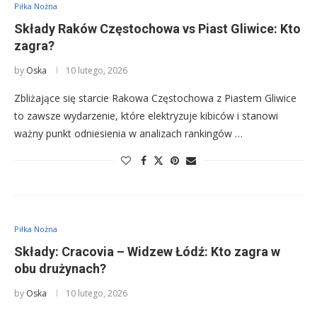
Piłka Nożna
Składy Raków Częstochowa vs Piast Gliwice: Kto
zagra?
by
Oska
10 lutego, 2026
Zbliżające się starcie Rakowa Częstochowa z Piastem Gliwice
to zawsze wydarzenie, które elektryzuje kibiców i stanowi
ważny punkt odniesienia w analizach rankingów …
Piłka Nożna
Składy: Cracovia – Widzew Łódź: Kto zagra w
obu drużynach?
by
Oska
10 lutego, 2026