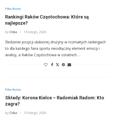
Piłka Nożna
Rankingi Raków Częstochowa: Które są
najlepsze?
by
Oska
10 lutego, 2026
Śledzenie pozycji ulubionej drużyny w rozmaitych rankingach
to dla każdego fana sportu nieodłączny element emocji i
analizy, a Raków Częstochowa w ostatnich …
Piłka Nożna
Składy: Korona Kielce – Radomiak Radom: Kto
zagra?
by
Oska
10 lutego, 2026