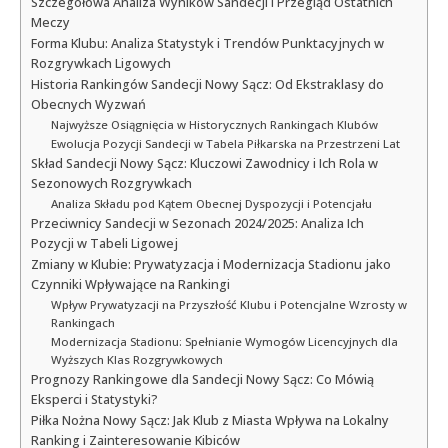
Szczegółowa Analiza Wyników Sandecji i Przegląd Ostatnich
Meczy
Forma Klubu: Analiza Statystyk i Trendów Punktacyjnych w
Rozgrywkach Ligowych
Historia Rankingów Sandecji Nowy Sącz: Od Ekstraklasy do
Obecnych Wyzwań
Najwyższe Osiągnięcia w Historycznych Rankingach Klubów
Ewolucja Pozycji Sandecji w Tabela Piłkarska na Przestrzeni Lat
Skład Sandecji Nowy Sącz: Kluczowi Zawodnicy i Ich Rola w
Sezonowych Rozgrywkach
Analiza Składu pod Kątem Obecnej Dyspozycji i Potencjału
Przeciwnicy Sandecji w Sezonach 2024/2025: Analiza Ich
Pozycji w Tabeli Ligowej
Zmiany w Klubie: Prywatyzacja i Modernizacja Stadionu jako
Czynniki Wpływające na Rankingi
Wpływ Prywatyzacji na Przyszłość Klubu i Potencjalne Wzrosty w
Rankingach
Modernizacja Stadionu: Spełnianie Wymogów Licencyjnych dla
Wyższych Klas Rozgrywkowych
Prognozy Rankingowe dla Sandecji Nowy Sącz: Co Mówią
Eksperci i Statystyki?
Piłka Nożna Nowy Sącz: Jak Klub z Miasta Wpływa na Lokalny
Ranking i Zainteresowanie Kibiców