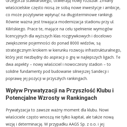
Grzegorza Stawiarskiego, otwierają nowy rozdział. Zmiany
właścicielskie często niosą ze sobą nowe inwestycje i ambicje,
co może pozytywnie wpłynąć na długoterminowe rankingi.
Równie ważna jest trwająca modernizacja stadionu przy ul.
Kilińskiego. Prace te, mające na celu spełnienie wymogów
licencyjnych dla wyższych klas rozgrywkowych i docelowo
zwiększenie pojemności do ponad 8000 widzów, są
strategicznym krokiem w kierunku rozwoju infrastrukturalnego,
który jest niezbędny do aspiracji o grę w najlepszych ligach. Te
dwa aspekty – nowy właściciel i nowoczesny stadion – to
solidne fundamenty pod budowanie silniejszej Sandecji i
poprawę jej pozycji w przyszłych rankingach.
Wpływ Prywatyzacji na Przyszłość Klubu i
Potencjalne Wzrosty w Rankingach
Prywatyzacja to zawsze ważny moment dla klubu. Nowi
właściciele często wnoszą nie tylko kapitał, ale także nową
wizję i determinację. W przypadku AAGS Sp. z o.o. i jej