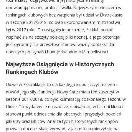
różne klasy rozgrywkowe, a jej historyczne rankingi
opowiadają historię ambicji i walki. Najwyższym miejscem w
rankingach klubowych bez wątpienia był udział w Ekstraklasie
w sezonie 2017/2018, co było ukoronowaniem mistrzostwa I
ligi w 2017 roku. To osiągnięcie pokazuje, że klub potrafi
wspinać się na szczyty polskiej piłki nożnej, a jego potencjał
jest ogromny. Ta przeszłość stanowi ważny kontekst dla
obecnych poczynań i buduje świadomość możliwości.
Najwyższe Osiągnięcia w Historycznych
Rankingach Klubów
Udział w Ekstraklasie to dla każdego klubu szczyt marzeń i
dowód jego siły. Sandecja Nowy Sącz miała ten zaszczyt w
sezonie 2017/2018, co było kulminacją doskonałego sezonu w
I lidze. To wydarzenie na zawsze zapisało się w historii klubu i
stanowi punkt odniesienia dla obecnych i przyszłych pokoleń
piłkarzy oraz kibiców. Analiza tych historycznych rankingów
pozwala docenić skalę wyzwań, z jakimi klub mierzył się na