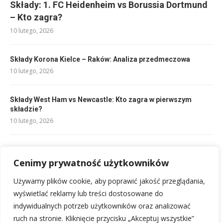
Składy: 1. FC Heidenheim vs Borussia Dortmund
– Kto zagra?
10 lutego, 2026
Składy Korona Kielce – Raków: Analiza przedmeczowa
10 lutego, 2026
Składy West Ham vs Newcastle: Kto zagra w pierwszym
składzie?
10 lutego, 2026
Składy Slavia Praga vs AC Milan: kluczowe postacie i analiza
11 lutego, 2026
Cenimy prywatność użytkowników
Używamy plików cookie, aby poprawić jakość przeglądania,
Ile trwa mecz siatkówki? Kluczowe fakty i czynniki
wyświetlać reklamy lub treści dostosowane do
13 lutego, 2026
indywidualnych potrzeb użytkowników oraz analizować
ruch na stronie. Kliknięcie przycisku „Akceptuj wszystkie”