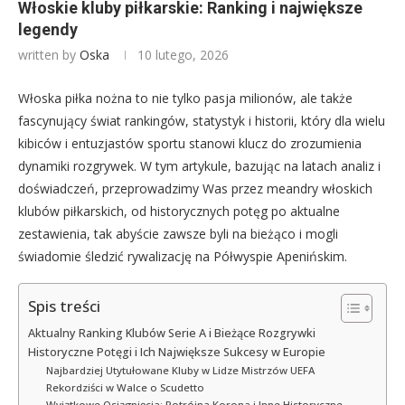
Włoskie kluby piłkarskie: Ranking i największe
legendy
written by
Oska
10 lutego, 2026
Włoska piłka nożna to nie tylko pasja milionów, ale także
fascynujący świat rankingów, statystyk i historii, który dla wielu
kibiców i entuzjastów sportu stanowi klucz do zrozumienia
dynamiki rozgrywek. W tym artykule, bazując na latach analiz i
doświadczeń, przeprowadzimy Was przez meandry włoskich
klubów piłkarskich, od historycznych potęg po aktualne
zestawienia, tak abyście zawsze byli na bieżąco i mogli
świadomie śledzić rywalizację na Półwyspie Apenińskim.
Spis treści
Aktualny Ranking Klubów Serie A i Bieżące Rozgrywki
Historyczne Potęgi i Ich Największe Sukcesy w Europie
Najbardziej Utytułowane Kluby w Lidze Mistrzów UEFA
Rekordziści w Walce o Scudetto
Wyjątkowe Osiągnięcia: Potrójna Korona i Inne Historyczne