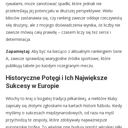
rywalami, może zanotować spadki, które jednak nie
przekreślają jej potencjału w dłuższej perspektywie. Wielu
kibiców zastanawia się, czy ranking zawsze oddaje rzeczywistą
siłę drużyny, ale z mojego doświadczenia wynika, że liczby nie
zawsze mówią całą prawdę – czasem liczy się też serce i
determinacja.
Zapamiętaj:
Aby być na bieżąco z aktualnym rankingiem Serie
A, zawsze sprawdzaj wiarygodne źródła sportowe, które
publikują tabele po każdym rozegranym meczu.
Historyczne Potęgi i Ich Największe
Sukcesy w Europie
Włochy to kraj o bogatej tradycji piłkarskiej, a niektóre kluby
zapisały się złotymi zgłoskami na kartach historii futbolu. Kiedy
myślimy o sukcesach międzynarodowych, od razu na myśl
przychodzą te zespoły, które zdobywały najważniejsze
europejskie trofea. To właśnie one budują prestiż włoskiej piłki