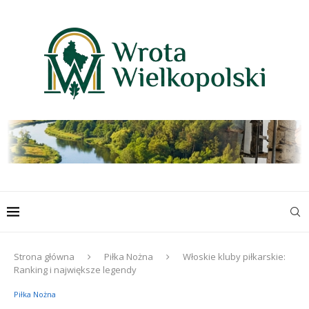
Strona główna
Piłka Nożna
Włoskie kluby piłkarskie:
Ranking i największe legendy
Piłka Nożna