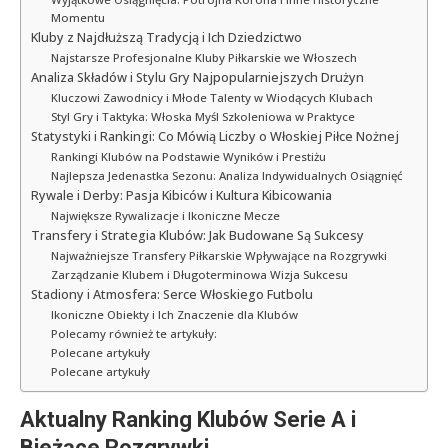
Momentu
Kluby z Najdłuższą Tradycją i Ich Dziedzictwo
Najstarsze Profesjonalne Kluby Piłkarskie we Włoszech
Analiza Składów i Stylu Gry Najpopularniejszych Drużyn
Kluczowi Zawodnicy i Młode Talenty w Wiodących Klubach
Styl Gry i Taktyka: Włoska Myśl Szkoleniowa w Praktyce
Statystyki i Rankingi: Co Mówią Liczby o Włoskiej Piłce Nożnej
Rankingi Klubów na Podstawie Wyników i Prestiżu
Najlepsza Jedenastka Sezonu: Analiza Indywidualnych Osiągnięć
Rywale i Derby: Pasja Kibiców i Kultura Kibicowania
Największe Rywalizacje i Ikoniczne Mecze
Transfery i Strategia Klubów: Jak Budowane Są Sukcesy
Najważniejsze Transfery Piłkarskie Wpływające na Rozgrywki
Zarządzanie Klubem i Długoterminowa Wizja Sukcesu
Stadiony i Atmosfera: Serce Włoskiego Futbolu
Ikoniczne Obiekty i Ich Znaczenie dla Klubów
Polecamy również te artykuły:
Polecane artykuły
Polecane artykuły
Aktualny Ranking Klubów Serie A i
Bieżące Rozgrywki