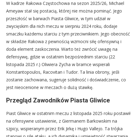
W kadrze Rakowa Częstochowa na sezon 2025/26, Michael
Ameyaw stał się postacią, której nie można pominąć. Jego
przeszłość w barwach Piasta Gliwice, w tym udział w
zwycięskim dla nich meczu w sierpniu 2024 roku, dodaje
smaczku każdemu starciu z tym przeciwnikiem. Jego obecność
w składzie Rakowa z pewnością wzmocni siłę ofensywną i
doda element zaskoczenia. Warto też zwrócić uwagę na
defensywę, gdzie w ostatnim bezpośrednim starciu (22
listopada 2025 r.) Oliwiera Zycha w bramce wspierali
Konstantopoulos, Racovitan i Tudor. Ta linia obrony, jeśli
zostanie zachowana, sugeruje solidność i doświadczenie, co
jest nieocenione w meczach o dużą stawkę.
Przegląd Zawodników Piasta Gliwice
Piast Gliwice w ostatnim meczu z listopada 2025 roku postawił
na ofensywne ustawienie, z Giermanem Barkowskim na
szpicy, wspieranym przez Erik Jirkę i Hugo Vallejo. Ta trójka
stanowi o sile ataku, a ich dynamika i umiejętność stwarzania