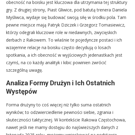
obecność na boisku jest kluczowa dla utrzymania tej struktury
gry. Z drugiej strony, Piast Gliwice, pod batutą trenera Daniela
Myśliwca, wydaje się budować swoją siłę w środku pola. Tam
pewne miejsce mają Patryk Dziczek i Grzegorz Tomasiewicz,
którzy odegrali kluczowe role w niedawnych, zwycięskich
derbach z Rakowem. To właśnie te pojedyncze postaci i ich
wzajemne relacje na boisku często decydują o losach
spotkania, a ich obecność w wyjściowych jedenastkach jest
czymś, na co każdy analityk i kibic powinien zwrócić
szczególną uwagę.
Analiza Formy Drużyn i Ich Ostatnich
Występów
Forma drużyny to coś więcej niż tylko suma ostatnich
wyników; to odzwierciedlenie pewności siebie, zgrania i
skuteczności taktycznej. W kontekście Rakowa Częstochowa,
nawet jeśli nie mamy dostępu do najświeższych danych z
listopada 2025 roku, możemy wnioskować na podstawie