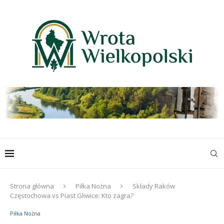
Strona główna
Piłka Nożna
Składy Raków
Częstochowa vs Piast Gliwice: Kto zagra?
Piłka Nożna