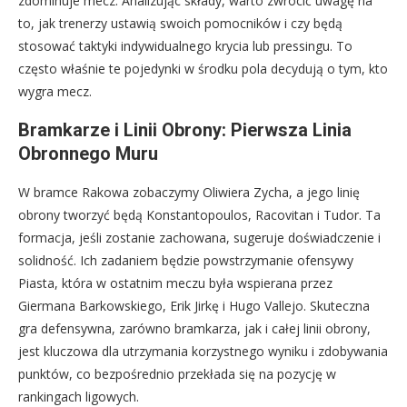
zdominuje mecz. Analizując składy, warto zwrócić uwagę na
to, jak trenerzy ustawią swoich pomocników i czy będą
stosować taktyki indywidualnego krycia lub pressingu. To
często właśnie te pojedynki w środku pola decydują o tym, kto
wygra mecz.
Bramkarze i Linii Obrony: Pierwsza Linia
Obronnego Muru
W bramce Rakowa zobaczymy Oliwiera Zycha, a jego linię
obrony tworzyć będą Konstantopoulos, Racovitan i Tudor. Ta
formacja, jeśli zostanie zachowana, sugeruje doświadczenie i
solidność. Ich zadaniem będzie powstrzymanie ofensywy
Piasta, która w ostatnim meczu była wspierana przez
Giermana Barkowskiego, Erik Jirkę i Hugo Vallejo. Skuteczna
gra defensywna, zarówno bramkarza, jak i całej linii obrony,
jest kluczowa dla utrzymania korzystnego wyniku i zdobywania
punktów, co bezpośrednio przekłada się na pozycję w
rankingach ligowych.