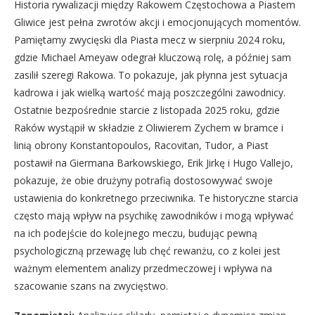
Historia rywalizacji między Rakowem Częstochowa a Piastem
Gliwice jest pełna zwrotów akcji i emocjonujących momentów.
Pamiętamy zwycięski dla Piasta mecz w sierpniu 2024 roku,
gdzie Michael Ameyaw odegrał kluczową rolę, a później sam
zasilił szeregi Rakowa. To pokazuje, jak płynna jest sytuacja
kadrowa i jak wielką wartość mają poszczególni zawodnicy.
Ostatnie bezpośrednie starcie z listopada 2025 roku, gdzie
Raków wystąpił w składzie z Oliwierem Zychem w bramce i
linią obrony Konstantopoulos, Racovitan, Tudor, a Piast
postawił na Giermana Barkowskiego, Erik Jirkę i Hugo Vallejo,
pokazuje, że obie drużyny potrafią dostosowywać swoje
ustawienia do konkretnego przeciwnika. Te historyczne starcia
często mają wpływ na psychikę zawodników i mogą wpływać
na ich podejście do kolejnego meczu, budując pewną
psychologiczną przewagę lub chęć rewanżu, co z kolei jest
ważnym elementem analizy przedmeczowej i wpływa na
szacowanie szans na zwycięstwo.