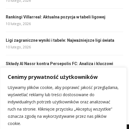
10 lutego, 2026
Rankingi Villarreal: Aktualna pozycja w tabeli ligowej
10 lutego, 2026
Ligi zagraniczne wyniki i tabele: Najważniejsze ligi świata
10 lutego, 2026
Składy Al Nassr kontra Persepolis FC: Analiza i kluczowi
zawodnicy
10 lutego, 2026
Cenimy prywatność użytkowników
Używamy plików cookie, aby poprawić jakość przeglądania,
Składy: Lechia Gdańsk – Miedź Legnica: Kto zagra?
wyświetlać reklamy lub treści dostosowane do
10 lutego, 2026
indywidualnych potrzeb użytkowników oraz analizować
ruch na stronie. Kliknięcie przycisku „Akceptuj wszystkie”
oznacza zgodę na wykorzystywanie przez nas plików
cookie.