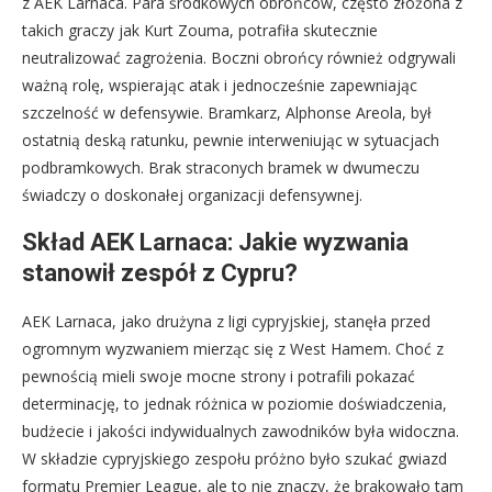
z AEK Larnaca. Para środkowych obrońców, często złożona z
takich graczy jak Kurt Zouma, potrafiła skutecznie
neutralizować zagrożenia. Boczni obrońcy również odgrywali
ważną rolę, wspierając atak i jednocześnie zapewniając
szczelność w defensywie. Bramkarz, Alphonse Areola, był
ostatnią deską ratunku, pewnie interweniując w sytuacjach
podbramkowych. Brak straconych bramek w dwumeczu
świadczy o doskonałej organizacji defensywnej.
Skład AEK Larnaca: Jakie wyzwania
stanowił zespół z Cypru?
AEK Larnaca, jako drużyna z ligi cypryjskiej, stanęła przed
ogromnym wyzwaniem mierząc się z West Hamem. Choć z
pewnością mieli swoje mocne strony i potrafili pokazać
determinację, to jednak różnica w poziomie doświadczenia,
budżecie i jakości indywidualnych zawodników była widoczna.
W składzie cypryjskiego zespołu próżno było szukać gwiazd
formatu Premier League, ale to nie znaczy, że brakowało tam