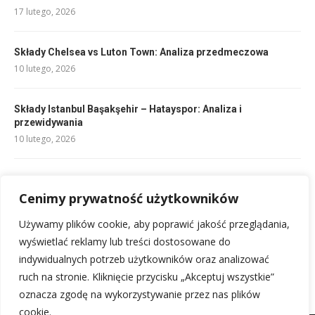
17 lutego, 2026
Składy Chelsea vs Luton Town: Analiza przedmeczowa
10 lutego, 2026
Składy Istanbul Başakşehir – Hatayspor: Analiza i
przewidywania
10 lutego, 2026
Getry bez stopy: komfort i funkcjonalność dla aktywnych
21 lutego, 2026
Cenimy prywatność użytkowników
Używamy plików cookie, aby poprawić jakość przeglądania,
Stroje koszykarskie dla dzieci: Komfort, styl, zwycięstwo
wyświetlać reklamy lub treści dostosowane do
20 lutego, 2026
indywidualnych potrzeb użytkowników oraz analizować
ruch na stronie. Kliknięcie przycisku „Akceptuj wszystkie”
oznacza zgodę na wykorzystywanie przez nas plików
cookie.