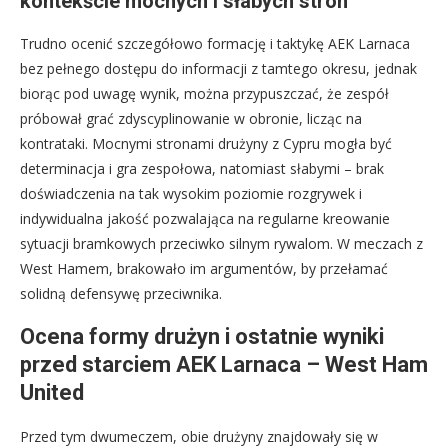
kontekście mocnych i słabych stron
Trudno ocenić szczegółowo formację i taktykę AEK Larnaca
bez pełnego dostępu do informacji z tamtego okresu, jednak
biorąc pod uwagę wynik, można przypuszczać, że zespół
próbował grać zdyscyplinowanie w obronie, licząc na
kontrataki. Mocnymi stronami drużyny z Cypru mogła być
determinacja i gra zespołowa, natomiast słabymi – brak
doświadczenia na tak wysokim poziomie rozgrywek i
indywidualna jakość pozwalająca na regularne kreowanie
sytuacji bramkowych przeciwko silnym rywalom. W meczach z
West Hamem, brakowało im argumentów, by przełamać
solidną defensywę przeciwnika.
Ocena formy drużyn i ostatnie wyniki
przed starciem AEK Larnaca – West Ham
United
Przed tym dwumeczem, obie drużyny znajdowały się w