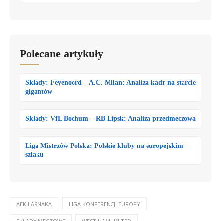
Polecane artykuły
Składy: Feyenoord – A.C. Milan: Analiza kadr na starcie
gigantów
Składy: VfL Bochum – RB Lipsk: Analiza przedmeczowa
Liga Mistrzów Polska: Polskie kluby na europejskim
szlaku
AEK LARNAKA
LIGA KONFERENCJI EUROPY
SKŁADY MECZOWE
WEST HAM UNITED