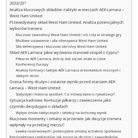
2022/23?
Analiza kluczowych składów i taktyki w meczach AEK Larnaca –
West Ham United
Przewidywany skład West Ham United: Analiza potencjalnych
wyborów trenera
Kluczowi zawodnicy West Ham United i ich rola w strategii gry
Możliwe ustawienie i siła ofensywna West Ham United
Siła defensywna i kluczowi obrońcy West Ham United
Skład AEK Larnaca: Jakie wyzwania stanowił zespół z Cypru?
Piłkarze AEK Larnaca, którzy dali się we znaki w Lidze
Konferencji Europy
Analiza formacji i taktyki AEK Larnaca w kontekście mocnych i
słabych stron
Ocena formy drużyn i ostatnie wyniki przed starciem AEK
Larnaca – West Ham United
Statystyki i historia spotkań: Co mówią dane o rywalizacji?
Sytuacja kadrowa: Kontuzje piłkarzy i zawieszenia jako
czynniki decydujące o składach
Wpływ zmian taktycznych i selekcji na końcowy wynik
Kluczowe momenty i zmiany w przerwie: Jak decyzje trenera
wpłynęły na przebieg meczu?
Ławka rezerwowych i potencjalne zmiany w trakcie spotkania
Perspektywa rankingów: Jak pozycje drużyn i zawodników