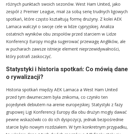
różnych punktach swoich sezonów. West Ham United, jako
zespół z Premier League, miał za sobą serię trudnych ligowych
spotkań, które często kształtują formę drużyny. Z kolei AEK
Larnaca walczył o swoje cele w lidze cypryjskiej. Analiza
ostatnich wyników obu zespołów przed starciem w Lidze
Konferencji Europy mogła sugerować przewagę Anglików, ale
w pucharach zawsze istnieje element nieprzewidywalności,
który potrafi zaskoczyć.
Statystyki i historia spotkań: Co mówią dane
o rywalizacji?
Historia spotkań między AEK Larnaca a West Ham United
przed tym dwumeczem była znikoma, co czyniło ten
pojedynek debiutem na arenie europejskiej. Statystyki z fazy
grupowej Ligi Konferencji Europy dla obu drużyn mogły dawać
pewne wskazówki co do ich dyspozycji, jednak bezpośrednie
starcie było nowym rozdziałem. W tym konkretnym przypadku,