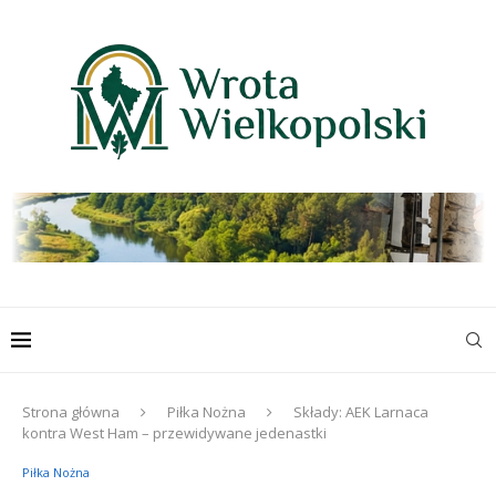
Strona główna
Piłka Nożna
Składy: AEK Larnaca
kontra West Ham – przewidywane jedenastki
Piłka Nożna