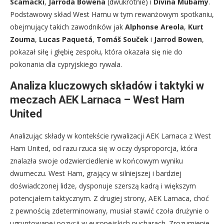
Scamacki
,
Jarroda Bowena
(dwukrotnie) i
Divina Mubamy
.
Podstawowy skład West Hamu w tym rewanżowym spotkaniu,
obejmujący takich zawodników jak
Alphonse Areola
,
Kurt
Zouma
,
Lucas Paquetá
,
Tomáš Souček
i
Jarrod Bowen
,
pokazał siłę i głębię zespołu, która okazała się nie do
pokonania dla cypryjskiego rywala.
Analiza kluczowych składów i taktyki w
meczach AEK Larnaca – West Ham
United
Analizując składy w kontekście rywalizacji AEK Larnaca z West
Ham United, od razu rzuca się w oczy dysproporcja, która
znalazła swoje odzwierciedlenie w końcowym wyniku
dwumeczu. West Ham, grający w silniejszej i bardziej
doświadczonej lidze, dysponuje szerszą kadrą i większym
potencjałem taktycznym. Z drugiej strony, AEK Larnaca, choć
z pewnością zdeterminowany, musiał stawić czoła drużynie o
ugruntowanej pozycji w europejskich pucharach. Zrozumienie,