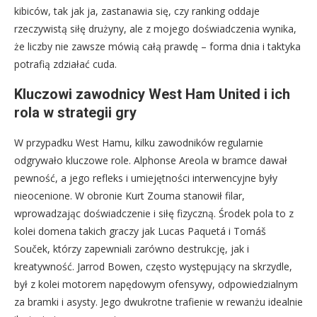
kibiców, tak jak ja, zastanawia się, czy ranking oddaje
rzeczywistą siłę drużyny, ale z mojego doświadczenia wynika,
że liczby nie zawsze mówią całą prawdę – forma dnia i taktyka
potrafią zdziałać cuda.
Kluczowi zawodnicy West Ham United i ich
rola w strategii gry
W przypadku West Hamu, kilku zawodników regularnie
odgrywało kluczowe role. Alphonse Areola w bramce dawał
pewność, a jego refleks i umiejętności interwencyjne były
nieocenione. W obronie Kurt Zouma stanowił filar,
wprowadzając doświadczenie i siłę fizyczną. Środek pola to z
kolei domena takich graczy jak Lucas Paquetá i Tomáš
Souček, którzy zapewniali zarówno destrukcję, jak i
kreatywność. Jarrod Bowen, często występujący na skrzydle,
był z kolei motorem napędowym ofensywy, odpowiedzialnym
za bramki i asysty. Jego dwukrotne trafienie w rewanżu idealnie