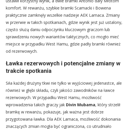
ustawił korzystny wynik, a dwie bramki Antonio dały Młotom
komfort. W rewanżu, szybkie bramki Scamacki i Bowena
praktycznie zamknęły wszelkie nadzieje AEK Larnaca. Zmiany
w przerwie w takich spotkaniach, gdzie wynik jest już ustalony,
często służą daniu odpoczynku kluczowym graczom lub
sprawdzeniu nowych wariantów taktycznych, co mogło mieć
miejsce w przypadku West Hamu, gdzie padły bramki również
od rezerwowych.
Ławka rezerwowych i potencjalne zmiany w
trakcie spotkania
Siła każdej drużyny tkwi nie tylko w wyjściowej jedenastce, ale
również w głębi składu, czyli jakości zawodników na ławce
rezerwowych. W przypadku West Hamu, możliwość
wprowadzenia takich graczy jak
Divin Mubama
, który strzelił
bramkę w rewanżu, pokazuje, jak ważna jest dobrze
przygotowana ławka. Dla AEK Larnaca, możliwość dokonania
znaczących zmian mogła być ograniczona, co utrudniało