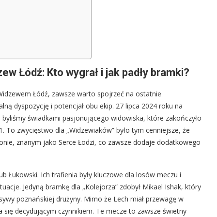
ew Łódź: Kto wygrał i jak padły bramki?
Widzewem Łódź, zawsze warto spojrzeć na ostatnie
alną dyspozycję i potencjał obu ekip. 27 lipca 2024 roku na
5, byliśmy świadkami pasjonującego widowiska, które zakończyło
 To zwycięstwo dla „Widzewiaków” było tym cenniejsze, że
onie, znanym jako Serce Łodzi, co zawsze dodaje dodatkowego
kub Łukowski. Ich trafienia były kluczowe dla losów meczu i
tuacje. Jedyną bramkę dla „Kolejorza” zdobył Mikael Ishak, który
ensywy poznańskiej drużyny. Mimo że Lech miał przewagę w
ła się decydującym czynnikiem. Te mecze to zawsze świetny