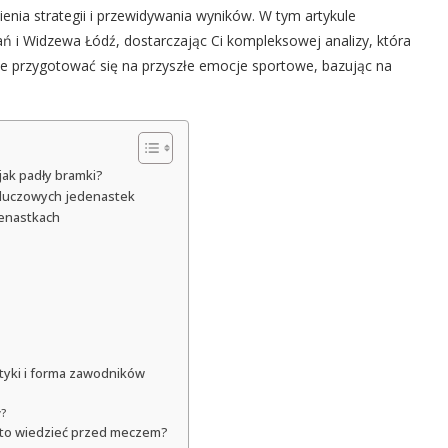
ia strategii i przewidywania wyników. W tym artykule
 i Widzewa Łódź, dostarczając Ci kompleksowej analizy, która
kże przygotować się na przyszłe emocje sportowe, bazując na
jak padły bramki?
kluczowych jedenastek
denastkach
tyki i forma zawodników
y?
arto wiedzieć przed meczem?