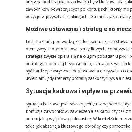
precyzja pod bramką przeciwnika były kluczowe dla s
zawodników powracających po kontuzjach, którzy mogą
pozycje w przyszłych rankingach. Dla mnie, jako analit
Możliwe ustawienia i strategie na mecz
Lech Poznań, pod wodzą Frederiksena, często stawia 
ofensywnych pomocników i skrzydłowych, co pozwala na
strategia zwykle opiera się na długim posiadaniu piłki
potrafi grać bardziej bezpośrednio, szukając szybkich 
być bardziej elastyczna i dostosowana do rywala, co 
uwielbiam, gdy trenerzy potrafią zaskoczyć rywala ni
Sytuacja kadrowa i wpływ na przew
Sytuacja kadrowa jest zawsze jednym z najbardziej d
Kontuzje zawodników, zawieszenia za kartki czy też zm
potencjalną wyjściową jedenastkę. W kontekście mecz
takie jak absencja kluczowego obrońcy czy pomocnika,