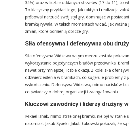
35%) oraz w liczbie oddanych strzałów (17 do 11), to
To klasyczny przykład tego, jak taktyka i realizacja z
próbował narzucić swój styl gry, dominując w posiadaniu 
bramką rywala. W takich momentach widać, jak ważna 
zmian, które odmienią oblicze gry.
Siła ofensywna i defensywna obu druż
Siła ofensywna Widzewa w tym meczu została pokazana 
wykorzystanie pojedynczych błędów przeciwnika. Bramki
nawet przy mniejszej liczbie okazji. Z kolei siła ofens
odzwierciedlenia w bramkach, co sugeruje problemy z 
wykończeniu. Defensywa Widzewa, mimo nacisków Lecha,
co świadczy o dobrej organizacji i zaangażowaniu.
Kluczowi zawodnicy i liderzy drużyny 
Mikael Ishak, mimo strzelonej bramki, nie był w stani
natomiast Jakub Sypek i Jakub Łukowski pokazali, że są 