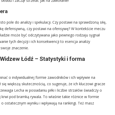
składu i zaczął strzelać jak na zawołanie!
nera
to pole do analizy i spekulacji. Czy postawi na sprawdzoną siłę,
tykę defensywną, czy postawi na ofensywę? W kontekście meczu
ładzie może być odczytywana jako pewnego rodzaju sygnał
nie tych decyzji i ich konsekwencji to esencja analizy
 swoje znaczenie.
Widzew Łódź – Statystyki i forma
nać o indywidualnej formie zawodników i ich wpływie na
 się większą skutecznością, co sugeruje, że ich kluczowi gracze
 przewaga Lecha w posiadaniu piłki i liczbie strzałów świadczy o
j krwi pod bramką rywala. To właśnie takie różnice w formie
 o ostatecznym wyniku i wpływają na rankingi. Też masz