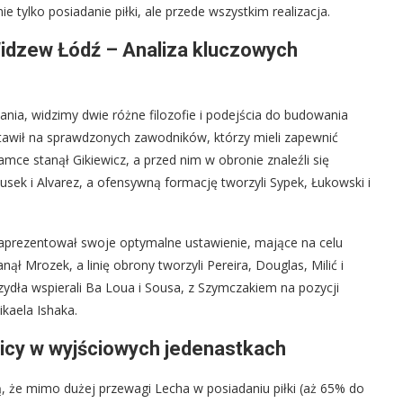
ie tylko posiadanie piłki, ale przede wszystkim realizacja.
idzew Łódź – Analiza kluczowych
nia, widzimy dwie różne filozofie i podejścia do budowania
awił na sprawdzonych zawodników, którzy mieli zapewnić
mce stanął Gikiewicz, a przed nim w obronie znaleźli się
nousek i Alvarez, a ofensywną formację tworzyli Sypek, Łukowski i
aprezentował swoje optymalne ustawienie, mające na celu
ął Mrozek, a linię obrony tworzyli Pereira, Douglas, Milić i
rzydła wspierali Ba Loua i Sousa, z Szymczakiem na pozycji
kaela Ishaka.
nicy w wyjściowych jedenastkach
, że mimo dużej przewagi Lecha w posiadaniu piłki (aż 65% do