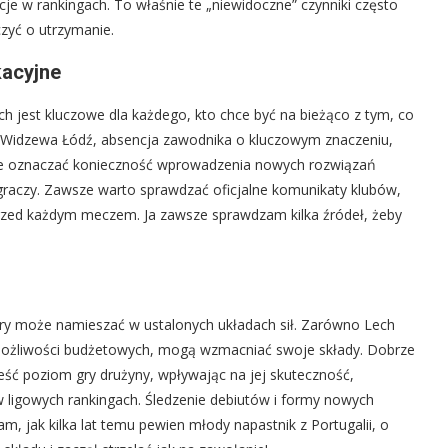
cje w rankingach. To właśnie te „niewidoczne” czynniki często
czyć o utrzymanie.
kacyjne
h jest kluczowe dla każdego, kto chce być na bieżąco z tym, co
y Widzewa Łódź, absencja zawodnika o kluczowym znaczeniu,
oże oznaczać konieczność wprowadzenia nowych rozwiązań
graczy. Zawsze warto sprawdzać oficjalne komunikaty klubów,
przed każdym meczem. Ja zawsze sprawdzam kilka źródeł, żeby
óry może namieszać w ustalonych układach sił. Zarówno Lech
 możliwości budżetowych, mogą wzmacniać swoje składy. Dobrze
 poziom gry drużyny, wpływając na jej skuteczność,
w ligowych rankingach. Śledzenie debiutów i formy nowych
m, jak kilka lat temu pewien młody napastnik z Portugalii, o