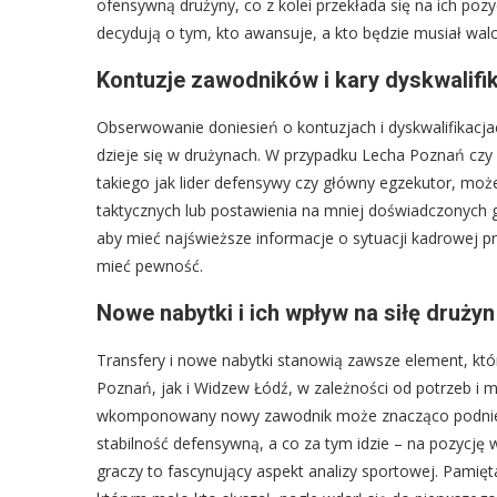
ofensywną drużyny, co z kolei przekłada się na ich pozy
decydują o tym, kto awansuje, a kto będzie musiał wal
Kontuzje zawodników i kary dyskwalifi
Obserwowanie doniesień o kontuzjach i dyskwalifikacjac
dzieje się w drużynach. W przypadku Lecha Poznań cz
takiego jak lider defensywy czy główny egzekutor, m
taktycznych lub postawienia na mniej doświadczonych 
aby mieć najświeższe informacje o sytuacji kadrowej 
mieć pewność.
Nowe nabytki i ich wpływ na siłę drużyn
Transfery i nowe nabytki stanowią zawsze element, kt
Poznań, jak i Widzew Łódź, w zależności od potrzeb i
wkomponowany nowy zawodnik może znacząco podnieść
stabilność defensywną, a co za tym idzie – na pozycję 
graczy to fascynujący aspekt analizy sportowej. Pamięta