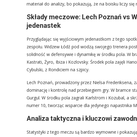
materiał do analizy, bo pokazują, że na boisku liczy się n
Składy meczowe: Lech Poznań vs W
jedenastek
Przyglądając się wyjściowym jedenastkom z tego spotka
zespołu. Widzew Łódź pod wodzą swojego trenera post
solidność w defensywie i dynamikę w środku pola. W bra
Kastrati, Żyro, Ibiza i Kozlovsky. Środek pola zajęli Ha
Cybulski, z Rondiciem na szpicy.
Lech Poznań, prowadzony przez Nielsa Frederiksena, z
dominację i kontrolę nad przebiegiem gry. W bramce stan
Gurgul. W środku pola zagrali Karlstrom i Kozubal, a sk
numer 10, tworząc wsparcie dla jedynego napastnika Mi
Analiza taktyczna i kluczowi zawod
Statystyki z tego meczu są bardzo wymowne i pokazują