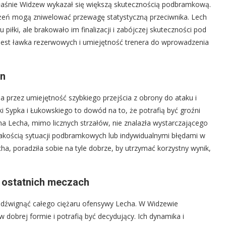
 właśnie Widzew wykazał się większą skutecznością podbramkową.
ałożeń mogą zniwelować przewagę statystyczną przeciwnika. Lech
piłki, ale brakowało im finalizacji i zabójczej skuteczności pod
jest ławka rezerwowych i umiejętność trenera do wprowadzenia
yn
przez umiejętność szybkiego przejścia z obrony do ataku i
 Sypka i Łukowskiego to dowód na to, że potrafią być groźni
ywna Lecha, mimo licznych strzałów, nie znalazła wystarczającego
jakością sytuacji podbramkowych lub indywidualnymi błędami w
 poradziła sobie na tyle dobrze, by utrzymać korzystny wynik,
w ostatnich meczach
e udźwignąć całego ciężaru ofensywy Lecha. W Widzewie
w dobrej formie i potrafią być decydujący. Ich dynamika i