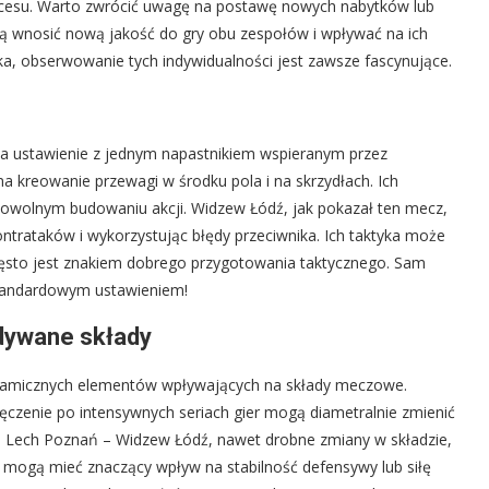
ukcesu. Warto zwrócić uwagę na postawę nowych nabytków lub
 wnosić nową jakość do gry obu zespołów i wpływać na ich
yka, obserwowanie tych indywidualności jest zawsze fascynujące.
na ustawienie z jednym napastnikiem wspieranym przez
 kreowanie przewagi w środku pola i na skrzydłach. Ich
 i powolnym budowaniu akcji. Widzew Łódź, jak pokazał ten mecz,
kontrataków i wykorzystując błędy przeciwnika. Ich taktyka może
często jest znakiem dobrego przygotowania taktycznego. Sam
estandardowym ustawieniem!
idywane składy
ynamicznych elementów wpływających na składy meczowe.
ęczenie po intensywnych seriach gier mogą diametralnie zmienić
u Lech Poznań – Widzew Łódź, nawet drobne zmiany w składzie,
 mogą mieć znaczący wpływ na stabilność defensywy lub siłę