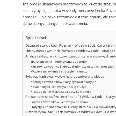
znajomość składowych meczowych to klucz do zrozumien
zanurzymy się głęboko w składy meczowe Lecha Poznań
pomoże Ci nie tylko zrozumieć ostatnie starcie, ale ta
sprawdzonych danych i doświadczeniu.
Spis treści
Ostatnie starcie Lech Poznań – Widzew Łódź: Kto wygrał i 
Składy meczowe: Lech Poznań vs Widzew Łódź – Analiza 
Analiza taktyczna i kluczowi zawodnicy w wyjściowych je
Siła ofensywna i defensywna obu drużyn
Kluczowi zawodnicy i liderzy drużyny w ostatnich meczach
Możliwe ustawienia i strategie na mecz
Sytuacja kadrowa i wpływ na przewidywane składy
Kontuzje zawodników i kary dyskwalifikacyjne
Nowe nabytki i ich wpływ na siłę drużyn
Niespodzianki w składzie i decyzje trenera
Porównanie składów: Lech Poznań i Widzew Łódź – Statys
Forma zawodników i ich wpływ na wynik
Statystyki posiadania piłki i liczby strzałów – Co mówią fakt
Historia rywalizacji: Lech Poznań vs Widzew Łódź – Co w