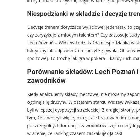
którym mało kto słyszał, nagle wdarł się do pierwszego 
Niespodzianki w składzie i decyzje tre
Decyzje trenera dotyczące wyjściowej jedenastki to częs
czy zaryzykuje z młodym talentem? Czy zastosuje tak
Lech Poznań – Widzew Łódź, każda niespodzianka w sk
taktyczny lub odpowiedź na specyfikę rywala. Obserwowa
sportowej. To trochę jak gra w pokera – każdy ruch ma
Porównanie składów: Lech Poznań i 
zawodników
Kiedy analizujemy składy meczowe, nie możemy zapomi
ogólną siłę drużyny. W ostatnim starciu Widzew wykazał
byli w lepszej dyspozycji strzeleckiej. Z drugiej strony,
tym, że stworzyli więcej okazji, ale brakowało im zimne
poszczególnych formacji i zawodników często decydują
wrażenie, że ranking czasem zaskakuje? Ja tak!