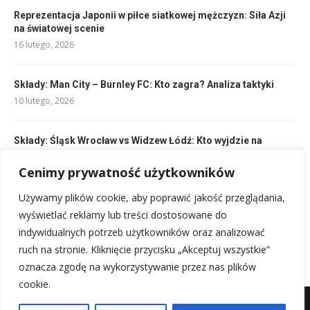
Reprezentacja Japonii w piłce siatkowej mężczyzn: Siła Azji
na światowej scenie
16 lutego, 2026
Składy: Man City – Burnley FC: Kto zagra? Analiza taktyki
10 lutego, 2026
Składy: Śląsk Wrocław vs Widzew Łódź: Kto wyjdzie na
boisko?
10 lutego, 2026
Cenimy prywatność użytkowników
Używamy plików cookie, aby poprawić jakość przeglądania,
Składy: Club Brugge – Beşiktaş: Kluczowi zawodnicy i taktyka
wyświetlać reklamy lub treści dostosowane do
10 lutego, 2026
indywidualnych potrzeb użytkowników oraz analizować
ruch na stronie. Kliknięcie przycisku „Akceptuj wszystkie”
oznacza zgodę na wykorzystywanie przez nas plików
cookie.
Mapa witryny
Kontakt z nami