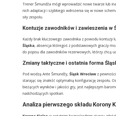
Trener Šimundža mógł wprowadzić nowe twarze lub ina
nich adaptacji i szybkiego wdrożenia się w nowe schem
siły zespołu.
Kontuzje zawodników i zawieszenia w 
Każdy brak kluczowego zawodnika z powodu kontuzji lu
Śląska
, absencja któregoś z podstawowych graczy może
do popisu dla zawodników rezerwowych, którzy chcą u
Zmiany taktyczne i ostatnia forma Ślą
Pod wodzą Ante Šimundžy,
Śląsk Wrocław
z pewnością
starając się znaleźć optymalną konfigurację zespołu. O
bieżących wyników i jakości gry, jest najlepszym baro
nadchodzących spotkań.
Analiza pierwszego składu Korony K
Korona Kielce
w ostatnim bezpośrednim starciu zdoł