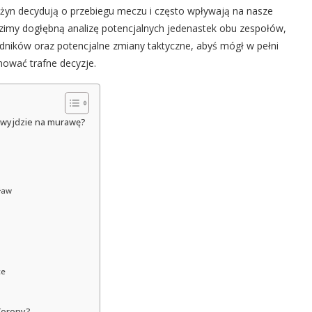
użyn decydują o przebiegu meczu i często wpływają na nasze
zimy dogłębną analizę potencjalnych jedenastek obu zespołów,
dników oraz potencjalne zmiany taktyczne, abyś mógł w pełni
ować trafne decyzje.
o wyjdzie na murawę?
ław
ce
 Korony?