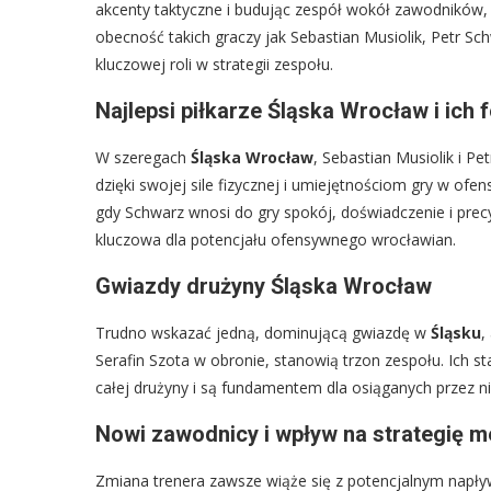
akcenty taktyczne i budując zespół wokół zawodników, k
obecność takich graczy jak Sebastian Musiolik, Petr Sc
kluczowej roli w strategii zespołu.
Najlepsi piłkarze Śląska Wrocław i ich 
W szeregach
Śląska Wrocław
, Sebastian Musiolik i Pe
dzięki swojej sile fizycznej i umiejętnościom gry w of
gdy Schwarz wnosi do gry spokój, doświadczenie i precy
kluczowa dla potencjału ofensywnego wrocławian.
Gwiazdy drużyny Śląska Wrocław
Trudno wskazać jedną, dominującą gwiazdę w
Śląsku
,
Serafin Szota w obronie, stanowią trzon zespołu. Ich s
całej drużyny i są fundamentem dla osiąganych przez n
Nowi zawodnicy i wpływ na strategię 
Zmiana trenera zawsze wiąże się z potencjalnym napł