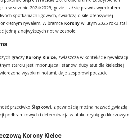
ęcia w sezonie 2024/2025, gdzie stał się prawdziwym katem
w dwóch spotkaniach ligowych, świadczą o sile ofensywnej
ym konkretnym rywalem. W bramce
Korony
w lutym 2025 roku stał
ać jedną z najwyższych not w zespole.
rma
jszych graczy
Korony Kielce
, zwłaszcza w kontekście rywalizacji
nym starciu jest imponująca i stanowi duży atut dla kieleckiej
wierdzona wysokimi notami, daje zespołowi poczucie
zność przeciwko
Śląskowi
, z pewnością można nazwać gwiazdą
uacji podbramkowych i determinacja w ataku czynią go kluczowym
meczową Korony Kielce