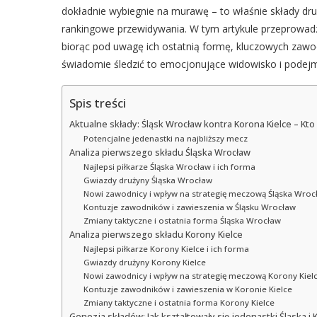
dokładnie wybiegnie na murawę – to właśnie składy dr
rankingowe przewidywania. W tym artykule przeprowad
biorąc pod uwagę ich ostatnią formę, kluczowych zawo
świadomie śledzić to emocjonujące widowisko i podejm
Spis treści
Aktualne składy: Śląsk Wrocław kontra Korona Kielce – Kt
Potencjalne jedenastki na najbliższy mecz
Analiza pierwszego składu Śląska Wrocław
Najlepsi piłkarze Śląska Wrocław i ich forma
Gwiazdy drużyny Śląska Wrocław
Nowi zawodnicy i wpływ na strategię meczową Śląska Wroc
Kontuzje zawodników i zawieszenia w Śląsku Wrocław
Zmiany taktyczne i ostatnia forma Śląska Wrocław
Analiza pierwszego składu Korony Kielce
Najlepsi piłkarze Korony Kielce i ich forma
Gwiazdy drużyny Korony Kielce
Nowi zawodnicy i wpływ na strategię meczową Korony Kiel
Kontuzje zawodników i zawieszenia w Koronie Kielce
Zmiany taktyczne i ostatnia forma Korony Kielce
Genezja składów: Jak kształtowały się jedenastki Śląska i