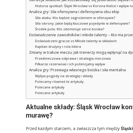
Historia spotkań: Śląsk Wrocław vs Korona Kielce i wpływ 
Analiza gry: Siła ofensywna i defensywna obu ekip
Siła ataku: Kto będzie zagrożeniem w ofensywie?
Siła obrony: Jakie będą kluczowe pojedynki w defensywie?
Środek pola: Kto zdominuje serce boiska?
Doświadczenie zawodników i młode talenty – Kto ma prz
Doświadczeni gracze vs Młode talenty w składach
Kapitan drużyny i rola lidera
Zmiany w trakcie meczu: Jak trenerzy mogą wpłynąć na d
Przedmeczowa odprawa i strategia meczowa
Piłkarze rezerwowi i ich potencjalny wpływ
Analiza gry: Przewaga własnego boiska i siła mentalna
Wpływ pogody na strategię i składy
Polecamy również te artykuły:
Polecane artykuły
Polecane artykuły
Aktualne składy: Śląsk Wrocław kont
murawę?
Przed każdym starciem, a zwłaszcza tym między
Śląsk