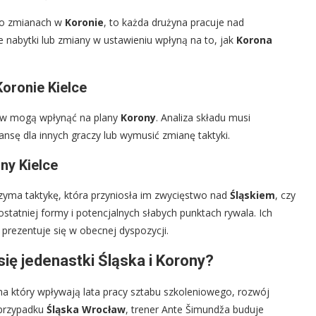
 o zmianach w
Koronie
, to każda drużyna pracuje nad
 nabytki lub zmiany w ustawieniu wpłyną na to, jak
Korona
oronie Kielce
ów mogą wpłynąć na plany
Korony
. Analiza składu musi
nsę dla innych graczy lub wymusić zmianę taktyki.
ny Kielce
zyma taktykę, która przyniosła im zwycięstwo nad
Śląskiem
, czy
statniej formy i potencjalnych słabych punktach rywala. Ich
prezentuje się w obecnej dyspozycji.
ię jedenastki Śląska i Korony?
na który wpływają lata pracy sztabu szkoleniowego, rozwój
 przypadku
Śląska Wrocław
, trener Ante Šimundža buduje