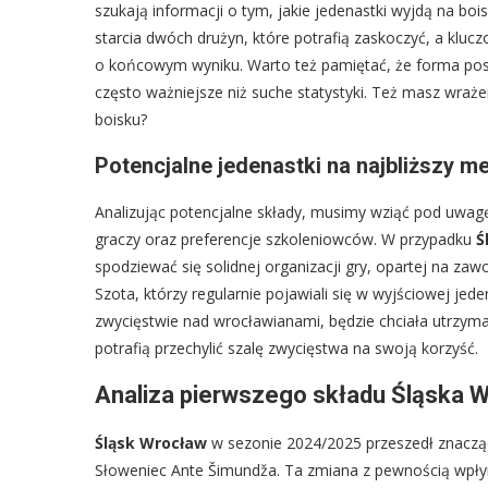
szukają informacji o tym, jakie jedenastki wyjdą na b
starcia dwóch drużyn, które potrafią zaskoczyć, a kl
o końcowym wyniku. Warto też pamiętać, że forma pos
często ważniejsze niż suche statystyki. Też masz wraże
boisku?
Potencjalne jedenastki na najbliższy m
Analizując potencjalne składy, musimy wziąć pod uwa
graczy oraz preferencje szkoleniowców. W przypadku
Ś
spodziewać się solidnej organizacji gry, opartej na zaw
Szota, którzy regularnie pojawiali się w wyjściowej je
zwycięstwie nad wrocławianami, będzie chciała utrzyma
potrafią przechylić szalę zwycięstwa na swoją korzyść.
Analiza pierwszego składu Śląska 
Śląsk Wrocław
w sezonie 2024/2025 przeszedł znaczącą
Słoweniec Ante Šimundža. Ta zmiana z pewnością wpłyn