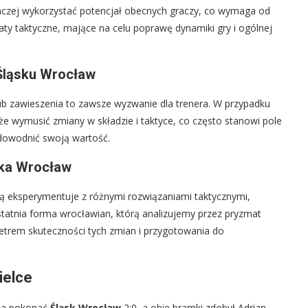
czej wykorzystać potencjał obecnych graczy, co wymaga od
aty taktyczne, mające na celu poprawę dynamiki gry i ogólnej
Śląsku Wrocław
b zawieszenia to zawsze wyzwanie dla trenera. W przypadku
 wymusić zmiany w składzie i taktyce, co często stanowi pole
dowodnić swoją wartość.
ska Wrocław
 eksperymentuje z różnymi rozwiązaniami taktycznymi,
statnia forma wrocławian, którą analizujemy przez pryzmat
metrem skuteczności tych zmian i przygotowania do
ielce
ała pokonać
Śląsk Wrocław
2:0, a obie bramki zdobył Adrian