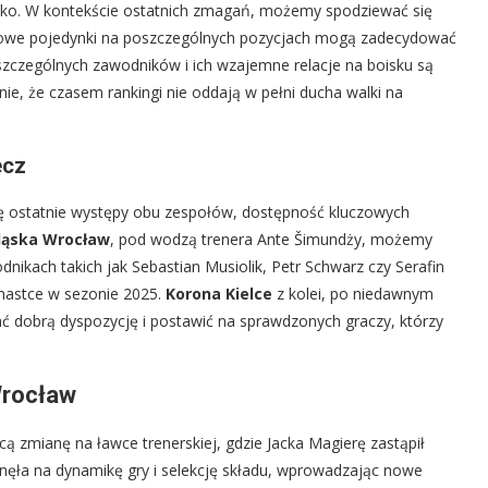
oisko. W kontekście ostatnich zmagań, możemy spodziewać się
uczowe pojedynki na poszczególnych pozycjach mogą zadecydować
zczególnych zawodników i ich wzajemne relacje na boisku są
nie, że czasem rankingi nie oddają w pełni ducha walki na
ecz
gę ostatnie występy obu zespołów, dostępność kluczowych
ląska Wrocław
, pod wodzą trenera Ante Šimundży, możemy
odnikach takich jak Sebastian Musiolik, Petr Schwarz czy Serafin
denastce w sezonie 2025.
Korona Kielce
z kolei, po niedawnym
ć dobrą dyspozycję i postawić na sprawdzonych graczy, którzy
Wrocław
 zmianę na ławce trenerskiej, gdzie Jacka Magierę zastąpił
ęła na dynamikę gry i selekcję składu, wprowadzając nowe