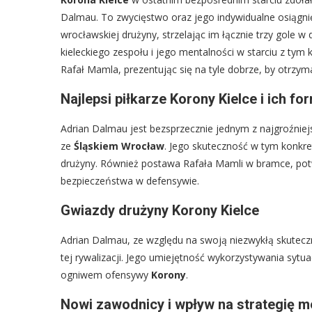
Dalmau. To zwycięstwo oraz jego indywidualne osiągni
wrocławskiej drużyny, strzelając im łącznie trzy gole 
kieleckiego zespołu i jego mentalności w starciu z t
Rafał Mamla, prezentując się na tyle dobrze, by otrzym
Najlepsi piłkarze Korony Kielce i ich fo
Adrian Dalmau jest bezsprzecznie jednym z najgroźnie
ze
Śląskiem Wrocław
. Jego skuteczność w tym konkret
drużyny. Również postawa Rafała Mamli w bramce, pot
bezpieczeństwa w defensywie.
Gwiazdy drużyny Korony Kielce
Adrian Dalmau, ze względu na swoją niezwykłą skutec
tej rywalizacji. Jego umiejętność wykorzystywania syt
ogniwem ofensywy
Korony
.
Nowi zawodnicy i wpływ na strategię 