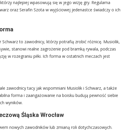
tórzy najlepiej wpasowują się w jego wizję gry. Regularna
hwarz oraz Serafin Szota w wyjściowej jedenastce świadczy o ich
forma
tr Schwarz to zawodnicy, którzy potrafią zrobić różnicę. Musiolik,
ensywie, stanowi realne zagrożenie pod bramką rywala, podczas
zję w rozegraniu piłki. Ich forma w ostatnich meczach jest
 ale zawodnicy tacy jak wspomniani Musiolik i Schwarz, a także
tabilna forma i zaangażowanie na boisku budują pewność siebie
ich wyników.
meczową Śląska Wrocław
ywem nowych zawodników lub zmianą roli dotychczasowych.