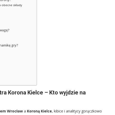
na obecne składy
ewagę?
ynamikę gry?
ra Korona Kielce – Kto wyjdzie na
iem Wrocław
a
Koroną Kielce
, kibice i analitycy gorączkowo