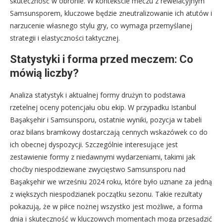
skuteczność w obronie. W kontekście meczu z rewelacyjnym
Samsunsporem, kluczowe będzie zneutralizowanie ich atutów i
narzucenie własnego stylu gry, co wymaga przemyślanej
strategii i elastyczności taktycznej.
Statystyki i forma przed meczem: Co
mówią liczby?
Analiza statystyk i aktualnej formy drużyn to podstawa
rzetelnej oceny potencjału obu ekip. W przypadku Istanbul
Başakşehir i Samsunsporu, ostatnie wyniki, pozycja w tabeli
oraz bilans bramkowy dostarczają cennych wskazówek co do
ich obecnej dyspozycji. Szczególnie interesujące jest
zestawienie formy z niedawnymi wydarzeniami, takimi jak
choćby niespodziewane zwycięstwo Samsunsporu nad
Başakşehir we wrześniu 2024 roku, które było uznane za jedną
z większych niespodzianek początku sezonu. Takie rezultaty
pokazują, że w piłce nożnej wszystko jest możliwe, a forma
dnia i skuteczność w kluczowych momentach mogą przesądzić