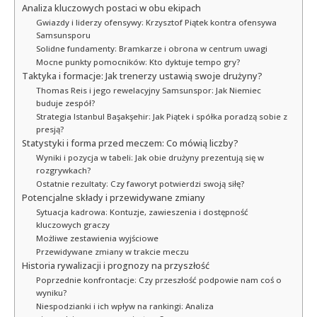
Analiza kluczowych postaci w obu ekipach
Gwiazdy i liderzy ofensywy: Krzysztof Piątek kontra ofensywa
Samsunsporu
Solidne fundamenty: Bramkarze i obrona w centrum uwagi
Mocne punkty pomocników: Kto dyktuje tempo gry?
Taktyka i formacje: Jak trenerzy ustawią swoje drużyny?
Thomas Reis i jego rewelacyjny Samsunspor: Jak Niemiec
buduje zespół?
Strategia Istanbul Başakşehir: Jak Piątek i spółka poradzą sobie z
presją?
Statystyki i forma przed meczem: Co mówią liczby?
Wyniki i pozycja w tabeli: Jak obie drużyny prezentują się w
rozgrywkach?
Ostatnie rezultaty: Czy faworyt potwierdzi swoją siłę?
Potencjalne składy i przewidywane zmiany
Sytuacja kadrowa: Kontuzje, zawieszenia i dostępność
kluczowych graczy
Możliwe zestawienia wyjściowe
Przewidywane zmiany w trakcie meczu
Historia rywalizacji i prognozy na przyszłość
Poprzednie konfrontacje: Czy przeszłość podpowie nam coś o
wyniku?
Niespodzianki i ich wpływ na rankingi: Analiza