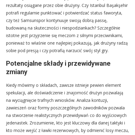
rezultaty osiągane przez obie drużyny. Czy Istanbul Başakşehir
potrafi regularnie punktować i potwierdzać status faworyta,
czy też Samsunspor kontynuuje swoją dobrą passę,
budowaną na skuteczności i niespodziankach? Szczególnie
istotne jest przyjrzenie się meczom z silnymi przeciwnikami,
ponieważ to właśnie one najlepiej pokazują, jak drużyny radzą
sobie pod presją i czy potrafią narzucić swój styl gry.
Potencjalne składy i przewidywane
zmiany
Kiedy mówimy o składach, zawsze istnieje pewien element
spekulacji, ale doświadczenie i znajomość drużyn pozwalają
na wyciągnięcie trafnych wniosków. Analiza kontuzji,
zawieszeń oraz formy poszczególnych zawodników pozwala
na stworzenie realistycznych przewidywań co do wyjściowych
jedenastek. Zrozumienie, kto jest kluczowy dla danej taktyki i
kto może wejść z ławki rezerwowych, by odmienić losy meczu,