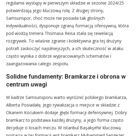
regularne występy w pierwszym składzie w sezonie 2024/25
potwierdzają jego kluczową rolę. Z drugiej strony,
Samsunspor, choć może nie posiada tak głośnych
indywidualności, dysponuje zgraną formacją ofensywną, która
pod wodzą trenera Thomasa Reisa stała się rewelacją
rozgrywek. To właśnie zgranie i kolektywna gra tej drużyny
potrafi zaskoczyć najsilniejszych, a ich skuteczność w ataku
często wynika z dobrze wypracowanych schematów i
zaangażowania całego zespołu.
Solidne fundamenty: Bramkarze i obrona w
centrum uwagi
W kadrze Samsunsporu warto wyróżnić polskiego bramkarza,
Alberta Posiadałę. Jego rywalizacja o miejsce w składzie z
Okanem Kocukiem dodaje głębi formacji defensywnej. Dobry
bramkarz to podstawa każdej drużyny, a jego forma często
decyduje o losach meczu. W Istanbul Başakşehir kluczową
postacią w tej formacji jest bramkarz Muhammed Şengezer,