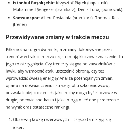
Istanbul Başakşehir:
Krzysztof Piątek (napastnik),
Muhammed Şengezer (bramkarz), Deniz Türüç (pomocnik).
Samsunspor:
Albert Posiadała (bramkarz), Thomas Reis
(trener).
Przewidywane zmiany w trakcie meczu
Piłka nożna to gra dynamiki, a zmiany dokonywane przez
trenerów w trakcie meczu często mają kluczowe znaczenie dla
jego rozstrzygnięcia. Czy trenerzy sięgną po zawodników z
ławki, aby wzmocnić atak, uszczelnić obronę, czy też
wprowadzić świeżą energię? Analiza potencjalnych zmian,
oparta na doświadczeniu i strategii obu szkoleniowców,
pozwala lepiej zrozumieć, jakie ruchy mogą być kluczowe w
drugiej połowie spotkania i jakie mogą mieć one przełożenie
na wynik oraz ostateczne rankingi.
Obserwuj ławkę rezerwowych – często tam kryją się
jokery.