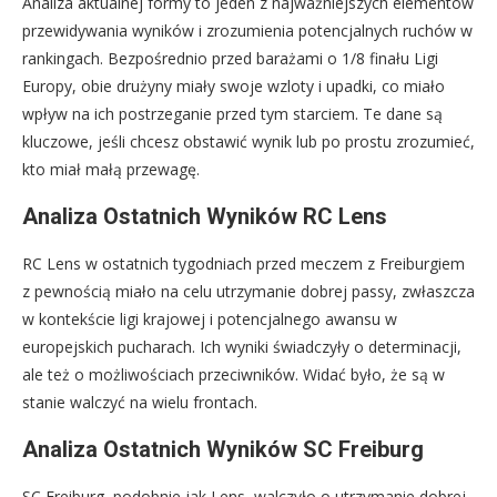
Analiza aktualnej formy to jeden z najważniejszych elementów
przewidywania wyników i zrozumienia potencjalnych ruchów w
rankingach. Bezpośrednio przed barażami o 1/8 finału Ligi
Europy, obie drużyny miały swoje wzloty i upadki, co miało
wpływ na ich postrzeganie przed tym starciem. Te dane są
kluczowe, jeśli chcesz obstawić wynik lub po prostu zrozumieć,
kto miał małą przewagę.
Analiza Ostatnich Wyników RC Lens
RC Lens w ostatnich tygodniach przed meczem z Freiburgiem
z pewnością miało na celu utrzymanie dobrej passy, zwłaszcza
w kontekście ligi krajowej i potencjalnego awansu w
europejskich pucharach. Ich wyniki świadczyły o determinacji,
ale też o możliwościach przeciwników. Widać było, że są w
stanie walczyć na wielu frontach.
Analiza Ostatnich Wyników SC Freiburg
SC Freiburg, podobnie jak Lens, walczyło o utrzymanie dobrej