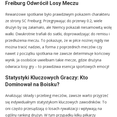
Freiburg Odwrócił Losy Meczu
Rewanżowe spotkanie było prawdziwym pokazem charakteru
ze strony SC Freiburg. Przegrywając do przerwy 0:2, wiele
drużyn by się załamało, ale Niemcy pokazali niesamowitą wolę
walki. Dwukrotnie trafiali do siatki, doprowadzając do remisu i
przedłużenia meczu. To pokazuje, że w piłce nożnej nigdy nie
można tracić nadziei, a forma z poprzednich meczów czy
nawet z początku spotkania nie zawsze determinuje końcowy
wynik. Ja osobiście uwielbiam takie mecze, gdzie drużyna
odwraca losy gry – to prawdziwa esencja sportowych emocji!
Statystyki Kluczowych Graczy: Kto
Dominował na Boisku?
Analizując składy i przebieg meczów, zawsze warto przyjrzeć
się indywidualnym statystykom kluczowych zawodników. To
oni często przesądzają o losach rywalizacji i wpływają na
ogólny ranking drużyn. W tym przypadku kilku piłkarzy