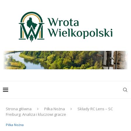
Strona główna
Piłka Nożna
Składy RC Lens – SC
Freiburg: Analiza i kluczowi gracze
Piłka Nożna