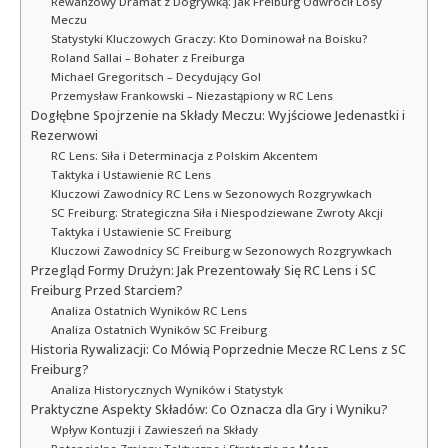
Rewanżowy Dramat z Dogrywką: Jak Freiburg Odwrócił Losy
Meczu
Statystyki Kluczowych Graczy: Kto Dominował na Boisku?
Roland Sallai – Bohater z Freiburga
Michael Gregoritsch – Decydujący Gol
Przemysław Frankowski – Niezastąpiony w RC Lens
Dogłębne Spojrzenie na Składy Meczu: Wyjściowe Jedenastki i
Rezerwowi
RC Lens: Siła i Determinacja z Polskim Akcentem
Taktyka i Ustawienie RC Lens
Kluczowi Zawodnicy RC Lens w Sezonowych Rozgrywkach
SC Freiburg: Strategiczna Siła i Niespodziewane Zwroty Akcji
Taktyka i Ustawienie SC Freiburg
Kluczowi Zawodnicy SC Freiburg w Sezonowych Rozgrywkach
Przegląd Formy Drużyn: Jak Prezentowały Się RC Lens i SC
Freiburg Przed Starciem?
Analiza Ostatnich Wyników RC Lens
Analiza Ostatnich Wyników SC Freiburg
Historia Rywalizacji: Co Mówią Poprzednie Mecze RC Lens z SC
Freiburg?
Analiza Historycznych Wyników i Statystyk
Praktyczne Aspekty Składów: Co Oznacza dla Gry i Wyniku?
Wpływ Kontuzji i Zawieszeń na Składy