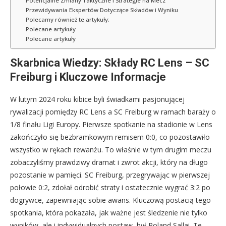
Potencjalne Zmiany Taktyczne i Strategie na Mecz
Przewidywania Ekspertów Dotyczące Składów i Wyniku
Polecamy również te artykuły:
Polecane artykuły
Polecane artykuły
Skarbnica Wiedzy: Składy RC Lens – SC
Freiburg i Kluczowe Informacje
W lutym 2024 roku kibice byli świadkami pasjonującej
rywalizacji pomiędzy RC Lens a SC Freiburg w ramach baraży o
1/8 finału Ligi Europy. Pierwsze spotkanie na stadionie w Lens
zakończyło się bezbramkowym remisem 0:0, co pozostawiło
wszystko w rękach rewanżu. To właśnie w tym drugim meczu
zobaczyliśmy prawdziwy dramat i zwrot akcji, który na długo
pozostanie w pamięci. SC Freiburg, przegrywając w pierwszej
połowie 0:2, zdołał odrobić straty i ostatecznie wygrać 3:2 po
dogrywce, zapewniając sobie awans. Kluczową postacią tego
spotkania, która pokazała, jak ważne jest śledzenie nie tylko
wyników, ale i indywidualnych postaw, był Roland Sallai. Te