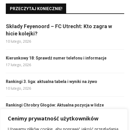
PRZECZYTAJ KONIECZNIE!
Składy Feyenoord – FC Utrecht: Kto zagra w
hicie kolejki?
10 lutego, 2026
Kierunkowy 18: Sprawdź numer telefonu i informacje
17 lutego, 2026
Rankingi 3. liga: aktualna tabela i wyniki na żywo
10 lutego, 2026
Rankingi Chrobry Głogów: Aktualna pozycja w lidze
10 lutego, 2026
Cenimy prywatność użytkowników
Składy: Bristol City – Man City: Kto zagra w podstawowym
Używamy plików cookie, aby poprawić jakość przeglądania,