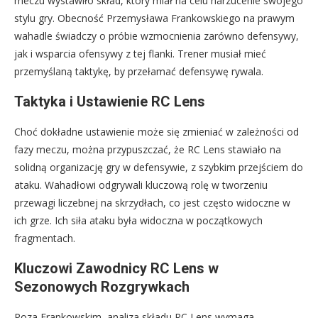
meczu wystawiło skład, który miał na celu narzucenie swojego
stylu gry. Obecność Przemysława Frankowskiego na prawym
wahadle świadczy o próbie wzmocnienia zarówno defensywy,
jak i wsparcia ofensywy z tej flanki. Trener musiał mieć
przemyślaną taktykę, by przełamać defensywę rywala.
Taktyka i Ustawienie RC Lens
Choć dokładne ustawienie może się zmieniać w zależności od
fazy meczu, można przypuszczać, że RC Lens stawiało na
solidną organizację gry w defensywie, z szybkim przejściem do
ataku. Wahadłowi odgrywali kluczową rolę w tworzeniu
przewagi liczebnej na skrzydłach, co jest często widoczne w
ich grze. Ich siła ataku była widoczna w początkowych
fragmentach.
Kluczowi Zawodnicy RC Lens w
Sezonowych Rozgrywkach
Poza Frankowskim, analiza składu RC Lens wymaga