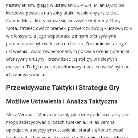
nastawieniem, grając w ustawieniu 3-4-2-1. Milan Djurić był
kluczową postacią na szpicy ataku, wspierany przez duet
Caprari-Mota, który okazał się niezwykle skuteczny. Dany
Mota, strzelec dwóch bramek, potwierdził swoją kluczową rolę
w ofensywie, a jego współpraca z innymi ofensywnymi
pomocnikami była widoczna na boisku. Zrozumienie takiego
ustawienia i wyborów personalnych pozwala ocenić potencjał
ofensywny drużyny i przewidzieć jej styl gry w kolejnych
meczach. To był dla nich przełomowy mecz, co widać było po
ich zaangażowaniu.
Przewidywane Taktyki i Strategie Gry
Możliwe Ustawienia i Analiza Taktyczna
Mecz Verona – Monza pokazał, jak różne podejścia taktyczne
mogą zadecydować o losach spotkania. Hellas Verona,
operując w tradycyjnym ustawieniu, starał się kontrolować
środek pola i budować akcje od tyłu. Z drugiej strony, Monza