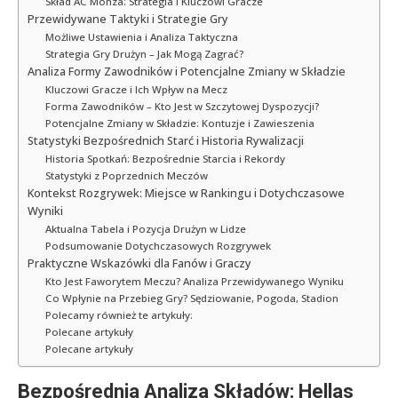
Skład AC Monza: Strategia i Kluczowi Gracze
Przewidywane Taktyki i Strategie Gry
Możliwe Ustawienia i Analiza Taktyczna
Strategia Gry Drużyn – Jak Mogą Zagrać?
Analiza Formy Zawodników i Potencjalne Zmiany w Składzie
Kluczowi Gracze i Ich Wpływ na Mecz
Forma Zawodników – Kto Jest w Szczytowej Dyspozycji?
Potencjalne Zmiany w Składzie: Kontuzje i Zawieszenia
Statystyki Bezpośrednich Starć i Historia Rywalizacji
Historia Spotkań: Bezpośrednie Starcia i Rekordy
Statystyki z Poprzednich Meczów
Kontekst Rozgrywek: Miejsce w Rankingu i Dotychczasowe
Wyniki
Aktualna Tabela i Pozycja Drużyn w Lidze
Podsumowanie Dotychczasowych Rozgrywek
Praktyczne Wskazówki dla Fanów i Graczy
Kto Jest Faworytem Meczu? Analiza Przewidywanego Wyniku
Co Wpłynie na Przebieg Gry? Sędziowanie, Pogoda, Stadion
Polecamy również te artykuły:
Polecane artykuły
Polecane artykuły
Bezpośrednia Analiza Składów: Hellas