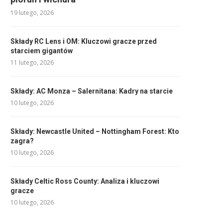
19 lutego, 2026
Składy RC Lens i OM: Kluczowi gracze przed
starciem gigantów
11 lutego, 2026
Składy: AC Monza – Salernitana: Kadry na starcie
10 lutego, 2026
Składy: Newcastle United – Nottingham Forest: Kto
zagra?
10 lutego, 2026
Składy Celtic Ross County: Analiza i kluczowi
gracze
10 lutego, 2026