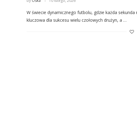
by
Oska
10 lutego, 2026
W świecie dynamicznego futbolu, gdzie każda sekunda n
kluczowa dla sukcesu wielu czołowych drużyn, a …