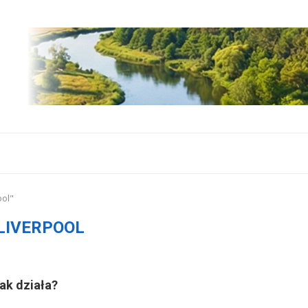
ool"
LIVERPOOL
ak działa?