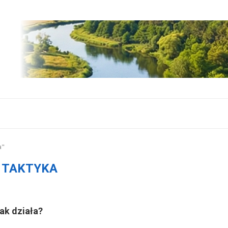
a"
:
TAKTYKA
ak działa?