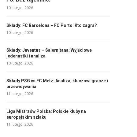
10 lutego, 2026
Składy: FC Barcelona – FC Porto: Kto zagra?
10 lutego, 2026
Składy: Juventus – Salernitana: Wyjściowe
jedenastki i analiza
10 lutego, 2026
Składy PSG vs FC Metz: Analiza, kluczowi gracze i
przewidywania
11 lutego, 2026
Liga Mistrzów Polska: Polskie kluby na
europejskim szlaku
11 lutego, 2026