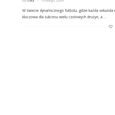
by
Oska
10 lutego, 2026
W świecie dynamicznego futbolu, gdzie każda sekunda n
kluczowa dla sukcesu wielu czołowych drużyn, a …