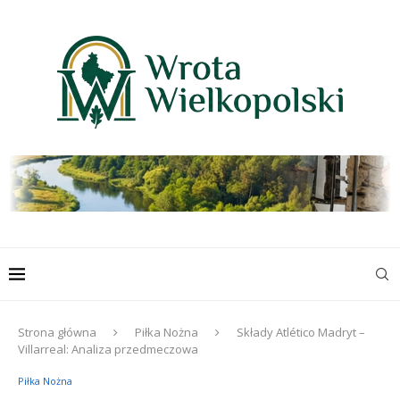
Strona główna
Piłka Nożna
Składy Atlético Madryt –
Villarreal: Analiza przedmeczowa
Piłka Nożna