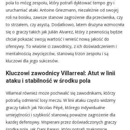
pola to mózg zespołu, który potrafi dyktować tempo gry i
uruchamiać ataki. Antoine Griezmann, niezależnie od swojej
roli na boisku, zawsze stanowi zagrożenie dla przeciwnika, czy
to strzałem, czy asystą. Dodatkowo, latem drużyna wzmocniła
się o graczy takich jak Julián Alvarez, który z pewnością będzie
chciał pokazać swoją wartość i wnieść nową jakość do
ofensywy. To właśnie ci zawodnicy, z ich doświadczeniem i
mentalnością zwycięzców, stanowią trzon zespołu i są
kluczowi dla jego sukcesów.
Kluczowi zawodnicy Villarreal: Atut w linii
ataku i stabilność w środku pola
Villarreal również może pochwalić się zawodnikami, którzy
potrafią odmienić losy meczu. W linii ataku często widzimy
graczy takich jak Nicolas Pépé, którego indywidualne
umiejętności i szybkość stanowią poważne zagrożenie dla
każdej defensywy. Wspierani przez doświadczonych graczy
środka pola, jak Dani Parejo, który potrafi znakomicie