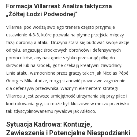
Formacja Villarreal: Analiza taktyczna
„Żółtej Łodzi Podwodnej”
Villarreal pod wodzą swojego trenera często przyjmuje
ustawienie 4-3-3, które pozwala na płynne przejścia między
fazą obronną a ataku. Drużyna stara się budować swoje akcje
od tyłu, angażując środkowych obrońców i defensywnych
pomocników, aby następnie szybko przesunąć piłkę do
skrzydeł lub na środek, gdzie czekają kreatywni zawodnicy.
Linie ataku, wzmocnione przez graczy takich jak Nicolas Pépé i
Georges Mikautadze, mogą stanowić prawdziwe zagrożenie
dla defensywy przeciwnika. Ważnym elementem strategii
Villarrealu jest zawsze umiejętność utrzymania się przy piłce i
kontrolowania gry, co może być kluczowe w meczu przeciwko
tak zdyscyplinowanemu rywalowi jak Atlético.
Sytuacja Kadrowa: Kontuzje,
Zawieszenia i Potencjalne Niespodzianki