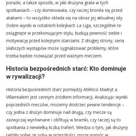
porażki, a także sposób, w jaki drużyna grała w tych
spotkaniach – czy dominowała, czy raczej broniła się przed
atakami – to wszystko składa się na obraz jej aktualnej siły.
Dobre wyniki w ostatnich kolejkach La Liga, szczególnie te
osiągnięte w przekonującym stylu, budują pewność siebie i
motywację przed kolejnymi starciami. Z drugiej strony, seria
słabszych występów może sygnalizować problemy, które
trzeba będzie rozwiązać przed ważnym meczem.
Historia bezpośrednich starć: Kto dominuje
w rywalizacji?
Historia bezpośrednich starć pomiędzy Atlético Madryt a
Villarrealem jest cennym źródłem informacji. Analizując wyniki
poprzednich meczów, możemy dostrzec pewne tendencje –
czy jedna z drużyn dominuje nad drugą, czy mecze są
zazwyczaj wyrównane i obfitują w bramki, czy raczej są to
spotkania z niewielką liczbą trafień. Wiedza o tym, jak drużyny
radziły sobie ze sobą w przeszłości, może pomóc w