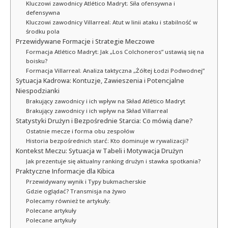
Kluczowi zawodnicy Atlético Madryt: Siła ofensywna i
defensywna
Kluczowi zawodnicy Villarreal: Atut w linii ataku i stabilność w
środku pola
Przewidywane Formacje i Strategie Meczowe
Formacja Atlético Madryt: Jak „Los Colchoneros” ustawią się na
boisku?
Formacja Villarreal: Analiza taktyczna „Żółtej Łodzi Podwodnej”
Sytuacja Kadrowa: Kontuzje, Zawieszenia i Potencjalne
Niespodzianki
Brakujący zawodnicy i ich wpływ na Skład Atlético Madryt
Brakujący zawodnicy i ich wpływ na Skład Villarreal
Statystyki Drużyn i Bezpośrednie Starcia: Co mówią dane?
Ostatnie mecze i forma obu zespołów
Historia bezpośrednich starć: Kto dominuje w rywalizacji?
Kontekst Meczu: Sytuacja w Tabeli i Motywacja Drużyn
Jak prezentuje się aktualny ranking drużyn i stawka spotkania?
Praktyczne Informacje dla Kibica
Przewidywany wynik i Typy bukmacherskie
Gdzie oglądać? Transmisja na żywo
Polecamy również te artykuły:
Polecane artykuły
Polecane artykuły