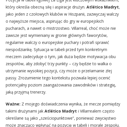
który określa obecną siłę i aspiracje drużyn.
Atlético Madryt
,
jako jeden z czołowych klubów w Hiszpanii, zazwyczaj walczy
o najwyższe miejsca, aspirując do gry w europejskich
pucharach, a nawet o mistrzostwo. Villarreal, choć może nie
zawsze jest wymieniany w gronie głównych faworytów,
regularnie walczy o europejskie puchary i potrafi sprawić
niespodziankę. Sytuacja w tabeli przed tym konkretnym
meczem zadecyduje o tym, jak duża będzie motywacja obu
zespołów, aby zdobyć trzy punkty – czy będzie to walka o
utrzymanie wysokiej pozycji, czy może o przełamanie złej
passy. Zrozumienie tego kontekstu pozwala lepiej ocenić
potencjalny poziom zaangażowania zawodników i strategię,
jaką przyjmą trenerzy.
Ważne:
Z mojego doświadczenia wynika, że mecze pomiędzy
takimi drużynami jak
Atlético Madryt
i Villarrealem często
określane są jako „sześciopunktowe”, ponieważ zwycięstwo
może znacząco wpłynąć na pozycję w tabeli i morale zespołu.